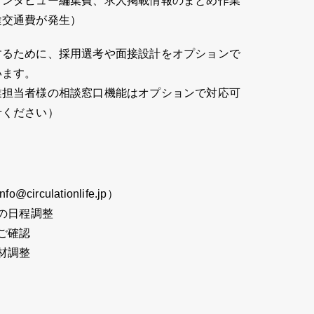
インタビュー編集費、求人掲載情報のまとめ作業
途交通費が発生）
するために、採用選考や面接設計をオプションで
います。
業担当者様の相談窓口機能はオプションで対応可
せください）
rculationlife.jp）
グの日程調整
ご確認
材調整