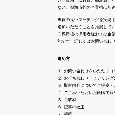
ング費用、取材費、撮影費、
など。熱海市外の企業様は別
※質の良いマッチングを実現
追加いただくことを推奨して
※採用後の採用者様および企
能です（詳しくはお問い合わ
進め方
１. お問い合わせをいただく（info@ci
２. お打ち合わせ・ヒアリン
３. 取材内容についてご提案・
４. ご了承いただいた段階で取
５. ご取材
６. 記事の校正
７. 掲載