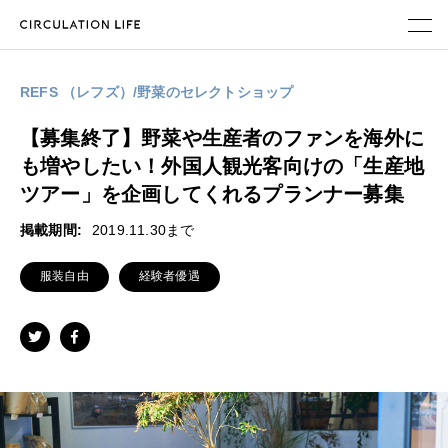
ABOUT
REFS （レフズ）/野菜のセレクトショップ
PARALLEL WORK
【募集終了】野菜や生産者のファンを海外に
も増やしたい！外国人観光客向けの「生産地
MAGAZINE
ツアー」を企画してくれるプランナー募集
掲載期間:
2019.11.30まで
メンバー登録
服装自由
経験者優遇
地域企業・自治体のみなさまへ