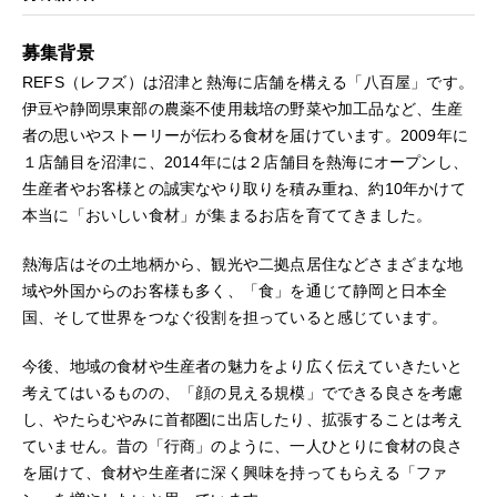
募集背景
REFS（レフズ）は沼津と熱海に店舗を構える「八百屋」です。
伊豆や静岡県東部の農薬不使用栽培の野菜や加工品など、生産
者の思いやストーリーが伝わる食材を届けています。2009年に
１店舗目を沼津に、2014年には２店舗目を熱海にオープンし、
生産者やお客様との誠実なやり取りを積み重ね、約10年かけて
本当に「おいしい食材」が集まるお店を育ててきました。
熱海店はその土地柄から、観光や二拠点居住などさまざまな地
域や外国からのお客様も多く、「食」を通じて静岡と日本全
国、そして世界をつなぐ役割を担っていると感じています。
今後、地域の食材や生産者の魅力をより広く伝えていきたいと
考えてはいるものの、「顔の見える規模」でできる良さを考慮
し、やたらむやみに首都圏に出店したり、拡張することは考え
ていません。昔の「行商」のように、一人ひとりに食材の良さ
を届けて、食材や生産者に深く興味を持ってもらえる「ファ