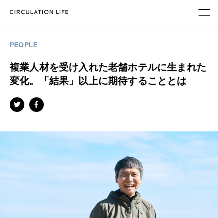
ABOUT
PEOPLE
PARALLEL WORK
複業人材を受け入れた老舗ホテルに生まれた
変化。「結果」以上に期待することとは
MAGAZINE
メンバー登録
地域企業・自治体のみなさまへ