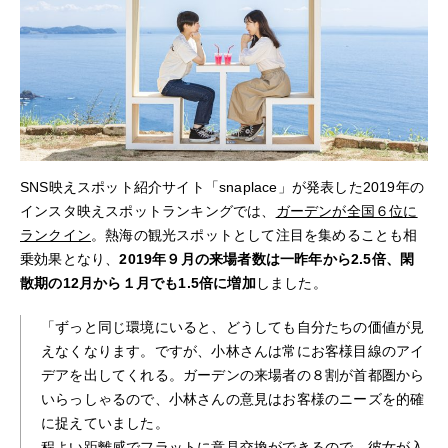
SNS映えスポット紹介サイト「snaplace」が発表した2019年の
インスタ映えスポットランキングでは、
ガーデンが全国６位に
ランクイン
。熱海の観光スポットとして注目を集めることも相
乗効果となり、
2019年９月の来場者数は一昨年から2.5倍、閑
散期の12月から１月でも1.5倍に増加
しました。
「ずっと同じ環境にいると、どうしても自分たちの価値が見
えなくなります。ですが、小林さんは常にお客様目線のアイ
デアを出してくれる。ガーデンの来場者の８割が首都圏から
いらっしゃるので、小林さんの意見はお客様のニーズを的確
に捉えていました。
程よい距離感でフラットに意見交換ができるので、彼女が入