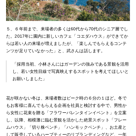
５、６年前まで、来場者の多くは60代から70代のシニア層でし
た。2017年に園内に新しいカフェ「コエダハウス」ができてか
らは若い人の来場が増えましたが、「楽しんでもらえるコンテ
ンツが足りていなかった」と、武さんは話します。
「採用当初、小林さんにはガーデンの強みである景観を活用
し、若い女性目線で写真映えするスポットを考えてほしいと
お願いしました」
花が咲かない冬は、来場者数はピーク時の６分の１ほど。冬で
もお客様に喜んでもらえる企画を社員と検討する中で、男性か
ら女性に花束を贈る「フラワーバレンタインイベント」を立案
し、以降、相模灘に臨む景観を活かした絶景スポット「フレー
ムハウス」「切り株ベンチ」「ハンモックベンチ」、お土産と
して販売しているハーブティーのリブランディングなど、一年