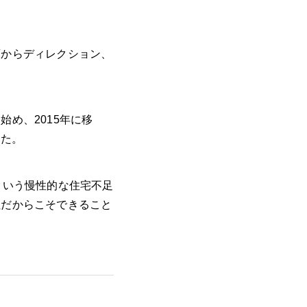
画からディレクション、
め、2015年に移
した。
という慢性的な住宅不足
社だからこそできること